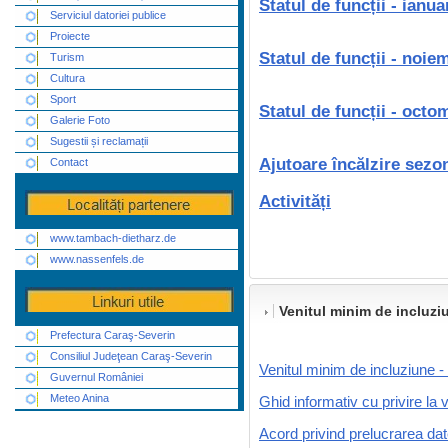
Statul de funcții - ianua
Serviciul datoriei publice
Proiecte
Statul de funcții - noie
Turism
Cultura
Sport
Statul de funcții - octo
Galerie Foto
Sugestii și reclamații
Ajutoare încălzire sezo
Contact
Activități
www.tambach-dietharz.de
www.nassenfels.de
Venitul minim de incluzi
Prefectura Caraş-Severin
Consiliul Judeţean Caraş-Severin
Venitul minim de incluziune 
Guvernul României
Meteo Anina
Ghid informativ cu privire la
Acord privind prelucrarea dat