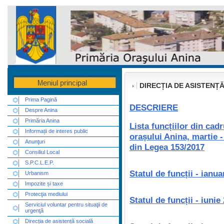
DIRECȚIA DE ASISTENȚ
Prima Pagină
DESCRIERE
Despre Anina
Primăria Anina
Lista funcțiilor din cad
Informații de interes public
orașului Anina, martie -
Anunţuri
din Legea 153/2017
Consiliul Local
S.P.C.L.E.P.
Statul de funcții - ianua
Urbanism
Impozite și taxe
Protecţia mediului
Statul de funcții - iunie
Serviciul voluntar pentru situaţii de
urgenţă
Direcția de asistență socială